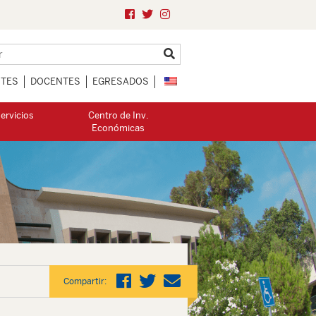
NTES
DOCENTES
EGRESADOS
ervicios
Centro de Inv.
Económicas
Compartir: