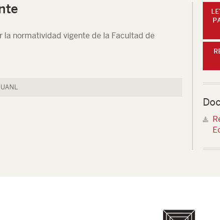
nte
LE
P
 la normatividad vigente de la Facultad de
R
a UANL
Doc
R
E