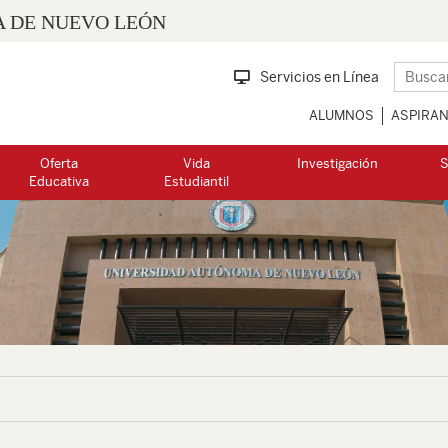
 DE NUEVO LEÓN
Servicios en Línea
ALUMNOS
ASPIRA
Oferta
Vida
Investigación
S
Educativa
Estudiantil