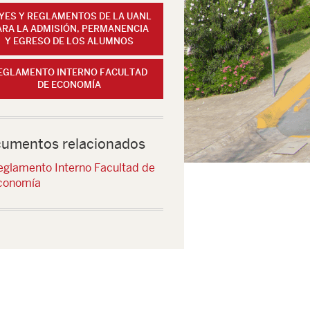
YES Y REGLAMENTOS DE LA UANL
ARA LA ADMISIÓN, PERMANENCIA
Y EGRESO DE LOS ALUMNOS
EGLAMENTO INTERNO FACULTAD
DE ECONOMÍA
umentos relacionados
eglamento Interno Facultad de
conomía