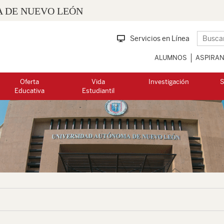
 DE NUEVO LEÓN
Servicios en Línea
ALUMNOS
ASPIRA
Oferta
Vida
Investigación
S
Educativa
Estudiantil