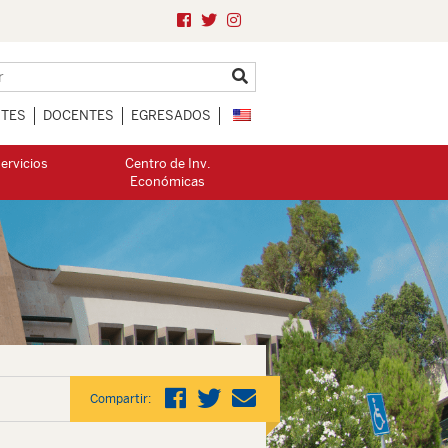
NTES
DOCENTES
EGRESADOS
ervicios
Centro de Inv.
Económicas
Compartir: