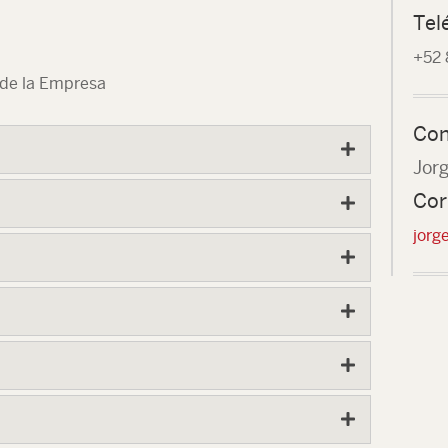
Tel
+52 
 de la Empresa
Con
Jor
Cor
jorg