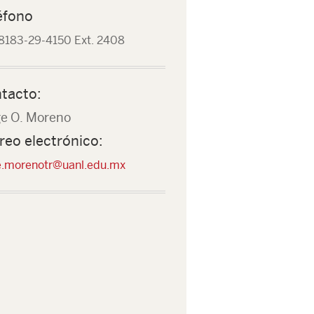
éfono
8183-29-4150 Ext. 2408
tacto:
ge O. Moreno
reo electrónico:
e.morenotr@uanl.edu.mx