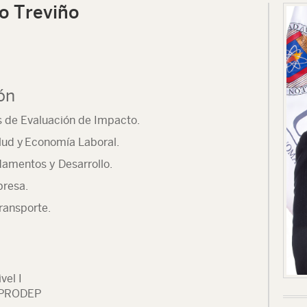
o Treviño
ión
s de Evaluación de Impacto.
lud y
Economía Laboral.
amentos y Desarrollo.
presa.
ransporte.
vel I
il PRODEP