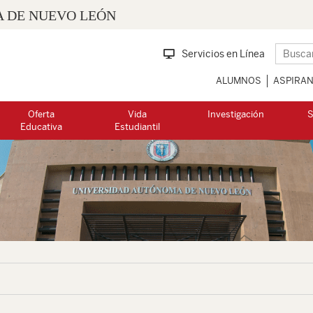
 DE NUEVO LEÓN
Servicios en Línea
ALUMNOS
ASPIRA
Oferta
Vida
Investigación
S
Educativa
Estudiantil