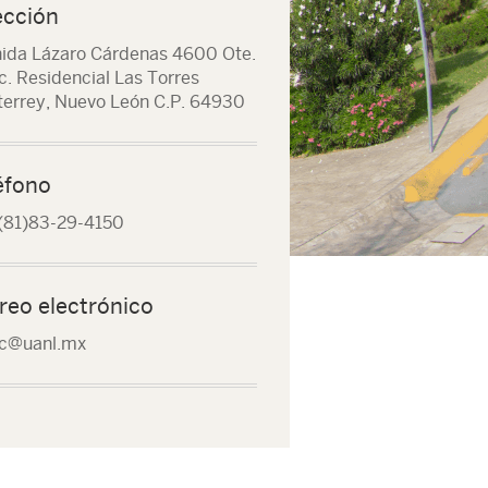
ección
ida Lázaro Cárdenas 4600 Ote.
c. Residencial Las Torres
errey, Nuevo León C.P. 64930
éfono
(81)83-29-4150
reo electrónico
c@uanl.mx