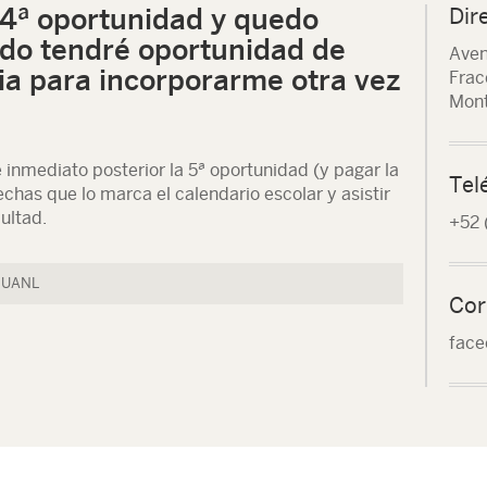
 4ª oportunidad y quedo
Dir
do tendré oportunidad de
Aven
ia para incorporarme otra vez
Frac
Mont
 inmediato posterior la 5ª oportunidad (y pagar la
Tel
chas que lo marca el calendario escolar y asistir
cultad.
+52 
a UANL
Cor
face