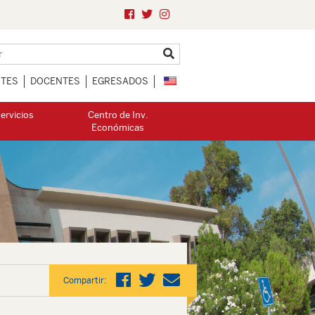
NTES
DOCENTES
EGRESADOS
ervicios
Centro de Inv.
Económicas
Compartir: