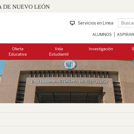
 DE NUEVO LEÓN
Servicios en Línea
ALUMNOS
ASPIRA
Oferta
Vida
Investigación
S
Educativa
Estudiantil