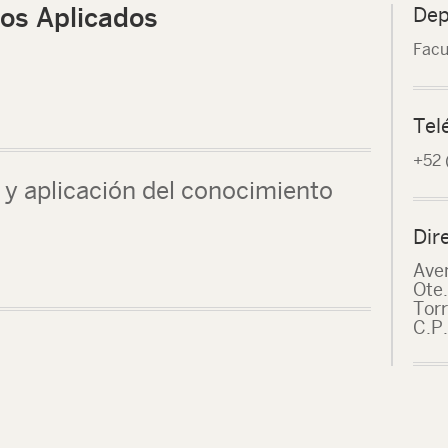
os Aplicados
Dep
Facu
Tel
+52 
 y aplicación del conocimiento
Dir
Ave
Ote.
Tor
C.P