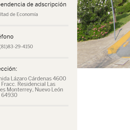
endencia de adscripción
ltad de Economía
éfono
(81)83-29-4150
ección:
nida Lázaro Cárdenas 4600
 Fracc. Residencial Las
res Monterrey, Nuevo León
. 64930