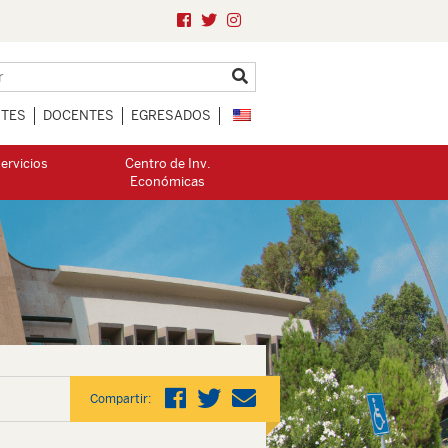
NTES
DOCENTES
EGRESADOS
ervicios
Centro de Inv.
Económicas
Compartir: