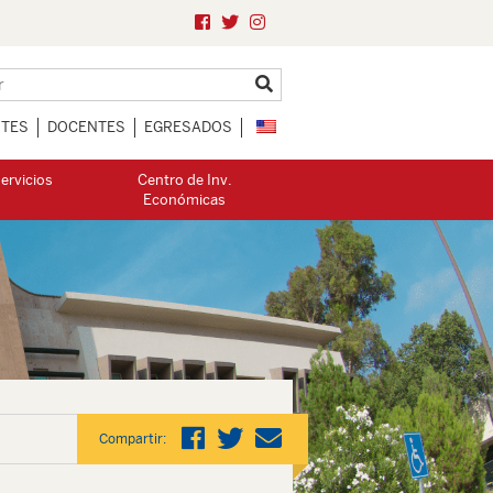
NTES
DOCENTES
EGRESADOS
ervicios
Centro de Inv.
Económicas
Compartir: