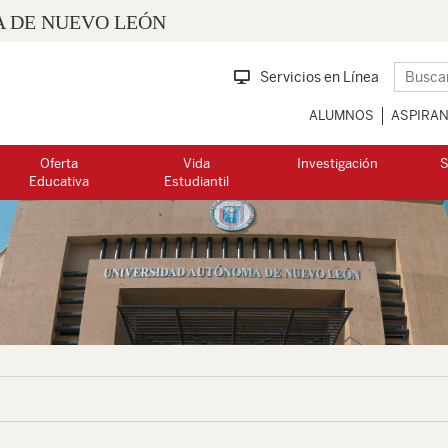
 DE NUEVO LEÓN
Servicios en Línea
ALUMNOS
ASPIRA
Oferta
Vida
Investigación
S
Educativa
Estudiantil